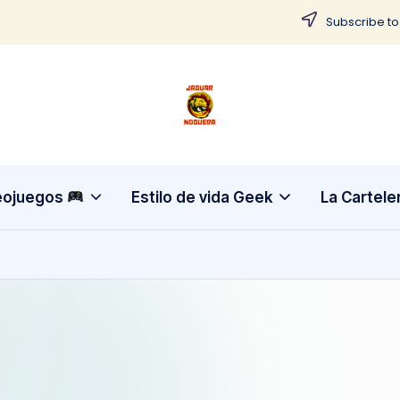
Subscribe to
J
CONTENIDO
PARA
a
TODOS
g
eojuegos
Estilo de vida Geek
La Cartele
u
a
r
N
o