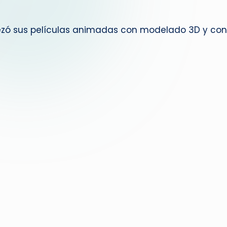
g
pezó sus películas animadas con modelado 3D y c
u
e
d
a