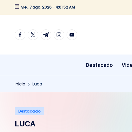
vie., 7 ago. 2026
-
4:01:52 AM
Saltar
al
contenido
facebook.com
twitter.com
t.me
instagram.com
youtube.com
Destacado
Vid
Inicio
Luca
Publicado
Destacado
en
LUCA