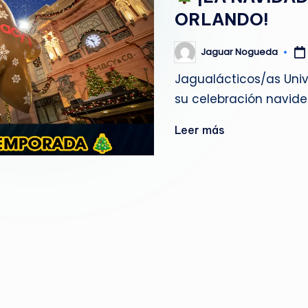
g
ORLANDO!
u
Jaguar Nogueda
Publicado
por
e
Jagualácticos/as Univ
su celebración navide
d
a
Leer más