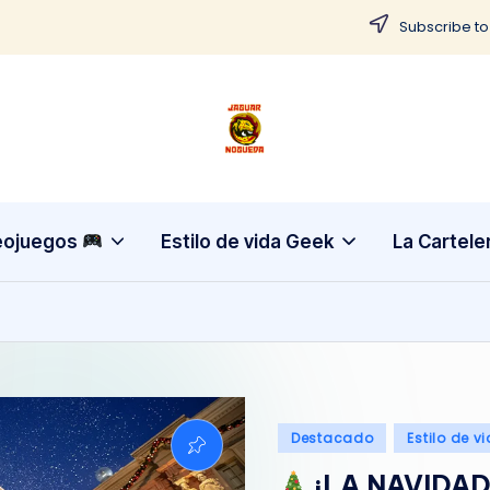
Subscribe to
J
CONTENIDO
PARA
a
TODOS
g
eojuegos
Estilo de vida Geek
La Cartele
u
a
r
N
Publicado
Destacado
Estilo de v
o
en
¡LA NAVIDAD