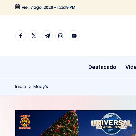
vie., 7 ago. 2026
-
1:25:19 PM
Saltar
al
contenido
facebook.com
twitter.com
t.me
instagram.com
youtube.com
Destacado
Vid
Inicio
Macy’s