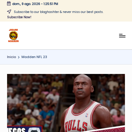
dom., 9 ago. 2026
-
1:25:51 PM
Saltar
Subscribe to our bloghashter & never miss our best posts.
Subscribe Now!
al
contenido
J
CONTENIDO
PARA
a
TODOS
Inicio
Madden NFL 23
g
u
a
r
N
o
g
u