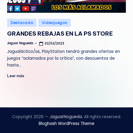
e
d
Publicado
Destacado
Videojuegos
a
en
GRANDES REBAJAS EN LA PS STORE
Jaguar Nogueda
02/02/2023
Publicado
por
Jagualáctico/as, PlayStation tendrá grandes ofertas en
juegos “aclamados por la crítica”, con descuentos de
hasta…
Leer más
Copyright 2026 —
JaguarNogueda
. All rights reserved.
Bloghash WordPress Theme