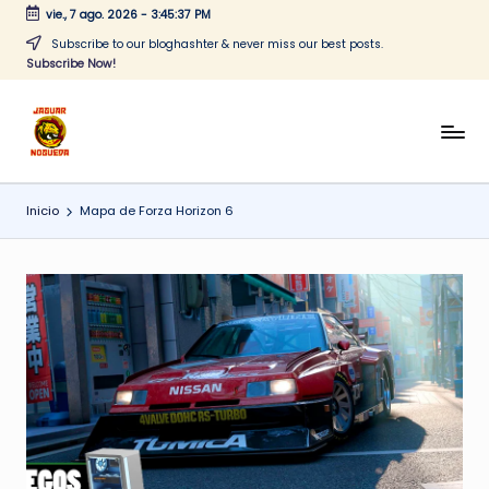
vie., 7 ago. 2026
-
3:45:37 PM
Saltar
Subscribe to our bloghashter & never miss our best posts.
Subscribe Now!
al
contenido
J
CONTENIDO
PARA
a
TODOS
Inicio
Mapa de Forza Horizon 6
g
u
a
r
N
o
g
u