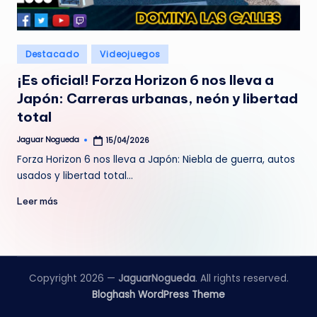
e
d
Publicado
Destacado
Videojuegos
a
en
¡Es oficial! Forza Horizon 6 nos lleva a
Japón: Carreras urbanas, neón y libertad
total
Jaguar Nogueda
15/04/2026
Publicado
por
Forza Horizon 6 nos lleva a Japón: Niebla de guerra, autos
usados y libertad total…
Leer más
Copyright 2026 —
JaguarNogueda
. All rights reserved.
Bloghash WordPress Theme