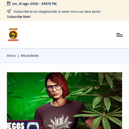
lun., 10 ago. 2026
-
4:55:10 PM
Saltar
Subscribe to our bloghashter & never miss our best posts.
Subscribe Now!
al
contenido
J
CONTENIDO
PARA
a
TODOS
Inicio
Maze Bank
g
u
a
r
N
o
g
u