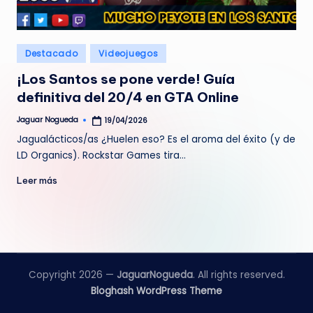
e
d
Publicado
Destacado
Videojuegos
a
en
¡Los Santos se pone verde! Guía
definitiva del 20/4 en GTA Online
Jaguar Nogueda
19/04/2026
Publicado
por
Jagualácticos/as ¿Huelen eso? Es el aroma del éxito (y de
LD Organics). Rockstar Games tira…
Leer más
Copyright 2026 —
JaguarNogueda
. All rights reserved.
Bloghash WordPress Theme