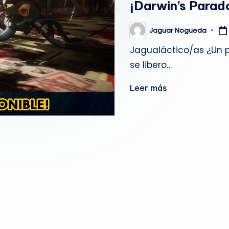
¡Darwin’s Parad
g
u
Jaguar Nogueda
Publicado
por
Jagualáctico/as ¿Un p
e
se libero…
d
Leer más
a