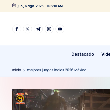
jue., 6 ago. 2026
-
11:32:01 AM
Saltar
al
contenido
facebook.com
twitter.com
t.me
instagram.com
youtube.com
Destacado
Vid
Inicio
mejores juegos indies 2026 México.