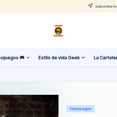
Subscribe to
J
CONTENIDO
PARA
a
TODOS
g
eojuegos
Estilo de vida Geek
La Cartele
u
a
r
N
Publicado
Videojuegos
o
en