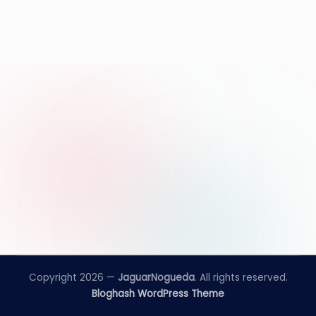
e
d
a
Copyright 2026 —
JaguarNogueda
. All rights reserved.
Bloghash WordPress Theme