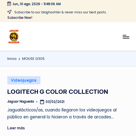
lun., 10 ago. 2026
-
11:48:06 AM
Saltar
Subscribe to our bloghashter & never miss our best posts.
Subscribe Now!
al
contenido
J
CONTENIDO
PARA
a
TODOS
Inicio
MOUSE G305
g
u
Publicado
a
Videojuegos
en
r
LOGITECH G COLOR COLLECTION
N
Jaguar Nogueda
03/02/2021
Publicado
por
o
Jagualácticos/as, cuando llegaron los videojuegos al
público en general lo hicieron a través de arcades…
g
Leer más
u