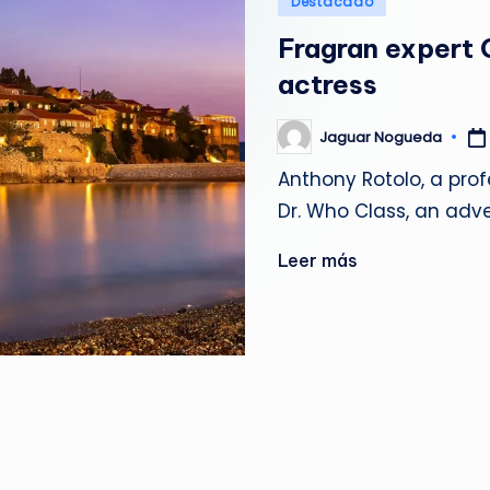
Destacado
g
en
Fragran expert 
u
actress
e
Jaguar Nogueda
Publicado
d
por
Anthony Rotolo, a prof
a
Dr. Who Class, an adv
Leer más