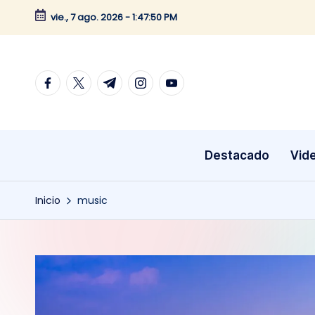
vie., 7 ago. 2026
-
1:47:50 PM
Saltar
al
contenido
facebook.com
twitter.com
t.me
instagram.com
youtube.com
Destacado
Vid
Inicio
music