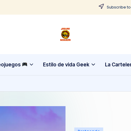
Subscribe to
J
CONTENIDO
PARA
a
TODOS
g
eojuegos
Estilo de vida Geek
La Cartele
u
a
r
N
o
Publicado