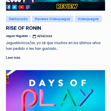
e
d
Publicado
Destacado
Reviews Videojuegos
Videojuegos
a
en
RISE OF RONIN
Jaguar Nogueda
14/04/2024
Publicado
por
Jagualácticos/as, yo sé que muchos en los últimos años
han pedido o les han gustado…
Leer más