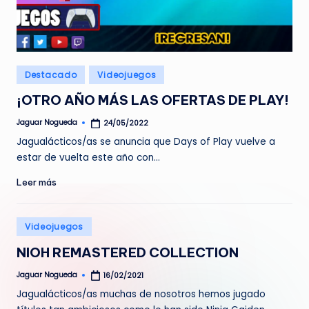
Publicado
Destacado
Videojuegos
en
¡OTRO AÑO MÁS LAS OFERTAS DE PLAY!
Jaguar Nogueda
24/05/2022
Publicado
por
Jagualácticos/as se anuncia que Days of Play vuelve a
estar de vuelta este año con…
Leer más
Publicado
Videojuegos
en
NIOH REMASTERED COLLECTION
Jaguar Nogueda
16/02/2021
Publicado
por
Jagualácticos/as muchas de nosotros hemos jugado