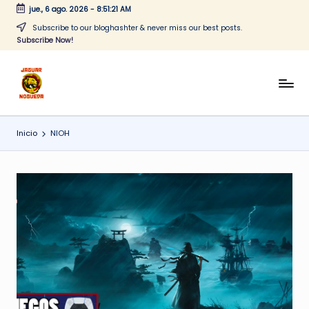
jue., 6 ago. 2026
-
8:51:22 AM
Saltar
Subscribe to our bloghashter & never miss our best posts.
Subscribe Now!
al
contenido
J
CONTENIDO
PARA
a
TODOS
Inicio
NIOH
g
u
a
r
N
o
g
u