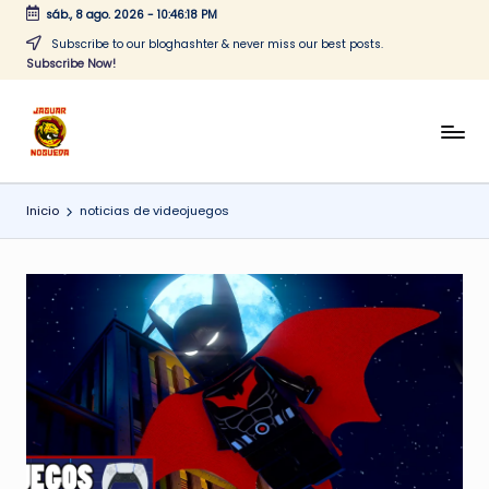
sáb., 8 ago. 2026
-
10:46:18 PM
Saltar
Subscribe to our bloghashter & never miss our best posts.
Subscribe Now!
al
contenido
J
CONTENIDO
PARA
a
TODOS
Inicio
noticias de videojuegos
g
u
a
r
N
o
g
u