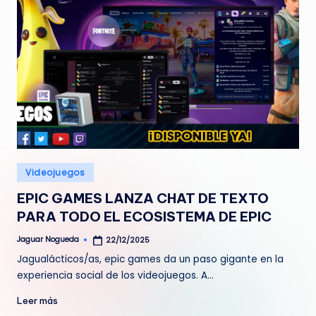
Publicado
Videojuegos
en
EPIC GAMES LANZA CHAT DE TEXTO
PARA TODO EL ECOSISTEMA DE EPIC
Jaguar Nogueda
22/12/2025
Publicado
por
Jagualácticos/as, epic games da un paso gigante en la
experiencia social de los videojuegos. A…
Leer más