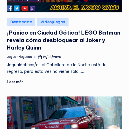
e
d
Publicado
Destacado
Videojuegos
a
en
¡Pánico en Ciudad Gótica! LEGO Batman
revela cómo desbloquear al Joker y
Harley Quinn
Jaguar Nogueda
12/05/2026
Publicado
por
Jagualácticos/as el Caballero de la Noche está de
regreso, pero esta vez no viene solo...…
Leer más