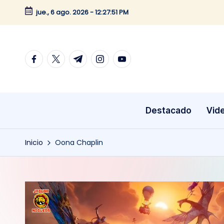
jue., 6 ago. 2026
-
12:27:51 PM
Saltar
al
contenido
facebook.com
twitter.com
t.me
instagram.com
youtube.com
Destacado
Vid
Inicio
Oona Chaplin