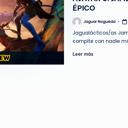
g
ÉPICO
u
Jaguar Nogueda
Publicado
por
e
Jagualácticos/as Jam
compite con nadie m
d
a
Leer más