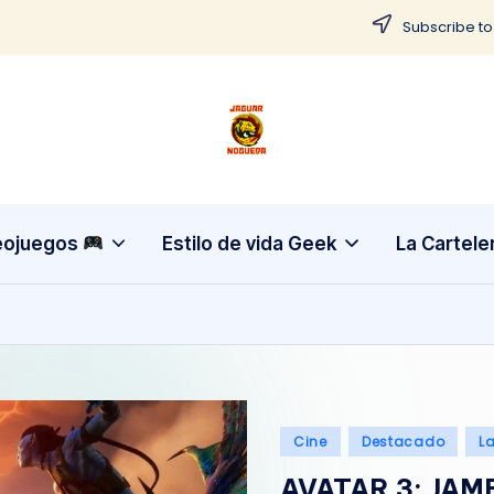
Subscribe to
J
CONTENIDO
PARA
a
TODOS
g
eojuegos
Estilo de vida Geek
La Cartele
u
a
r
N
Publicado
Cine
Destacado
L
o
en
AVATAR 3: JA