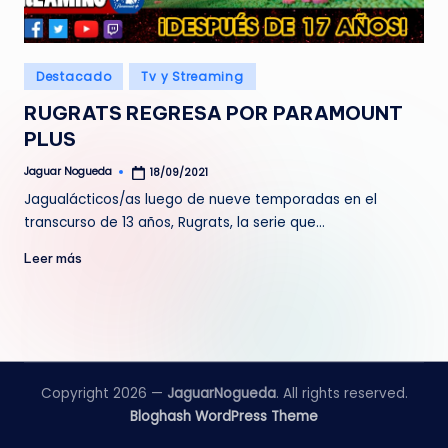
e
d
Publicado
Destacado
Tv y Streaming
a
en
RUGRATS REGRESA POR PARAMOUNT
PLUS
Jaguar Nogueda
18/09/2021
Publicado
por
Jagualácticos/as luego de nueve temporadas en el
transcurso de 13 años, Rugrats, la serie que…
Leer más
Copyright 2026 —
JaguarNogueda
. All rights reserved.
Bloghash WordPress Theme