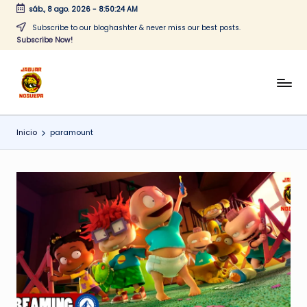
sáb., 8 ago. 2026
-
8:50:25 AM
Saltar
Subscribe to our bloghashter & never miss our best posts.
Subscribe Now!
al
contenido
J
CONTENIDO
PARA
a
TODOS
Inicio
paramount
g
u
a
r
N
o
g
u