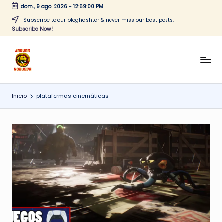
dom., 9 ago. 2026
-
12:59:00 PM
Saltar
Subscribe to our bloghashter & never miss our best posts.
Subscribe Now!
al
contenido
J
CONTENIDO
PARA
a
TODOS
Inicio
plataformas cinemáticas
g
u
a
r
N
o
g
u