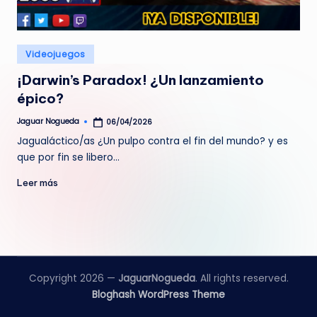
e
d
Publicado
Videojuegos
a
en
¡Darwin’s Paradox! ¿Un lanzamiento
épico?
Jaguar Nogueda
06/04/2026
Publicado
por
Jagualáctico/as ¿Un pulpo contra el fin del mundo? y es
que por fin se libero…
Leer más
Copyright 2026 —
JaguarNogueda
. All rights reserved.
Bloghash WordPress Theme