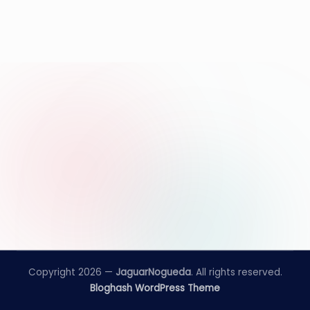
e
d
a
Copyright 2026 —
JaguarNogueda
. All rights reserved.
Bloghash WordPress Theme