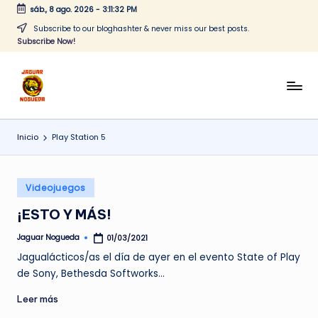
sáb., 8 ago. 2026
-
3:11:32 PM
Saltar
Subscribe to our bloghashter & never miss our best posts.
Subscribe Now!
al
contenido
J
CONTENIDO
PARA
a
TODOS
Inicio
Play Station 5
g
u
Publicado
a
Videojuegos
en
r
¡ESTO Y MÁS!
N
Jaguar Nogueda
01/03/2021
Publicado
por
o
Jagualácticos/as el día de ayer en el evento State of Play
de Sony, Bethesda Softworks…
g
Leer más
u