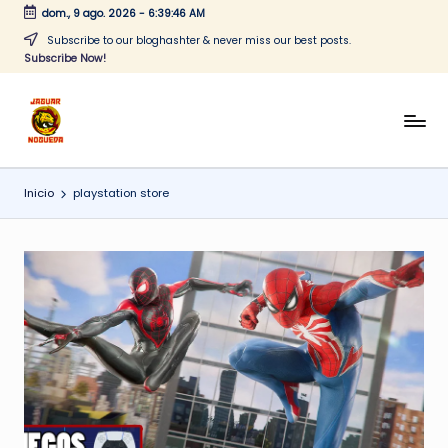
dom., 9 ago. 2026
-
6:39:46 AM
Saltar
Subscribe to our bloghashter & never miss our best posts.
Subscribe Now!
al
contenido
J
CONTENIDO
PARA
a
TODOS
Inicio
playstation store
g
u
a
r
N
o
g
u