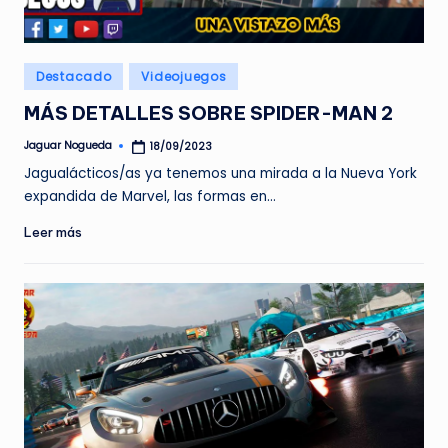
e
d
Publicado
Destacado
Videojuegos
a
en
MÁS DETALLES SOBRE SPIDER-MAN 2
Jaguar Nogueda
18/09/2023
Publicado
por
Jagualácticos/as ya tenemos una mirada a la Nueva York
expandida de Marvel, las formas en…
Leer más