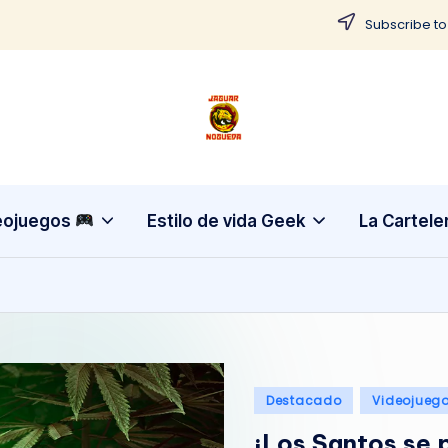
Subscribe to
J
CONTENIDO
PARA
a
TODOS
g
eojuegos
Estilo de vida Geek
La Cartele
u
a
r
N
Publicado
Destacado
Videojueg
o
en
¡Los Santos se p