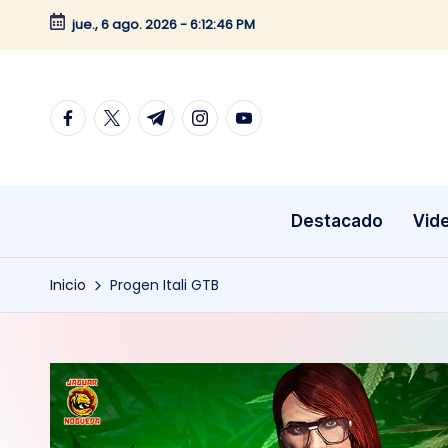
jue., 6 ago. 2026
-
6:12:46 PM
Saltar
al
contenido
facebook.com
twitter.com
t.me
instagram.com
youtube.com
Destacado
Vid
Inicio
Progen Itali GTB