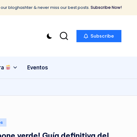
 our bloghashter & never miss our best posts.
Subscribe Now!
Subscribe
ra
Eventos
os
one verde! Guía definitiva del