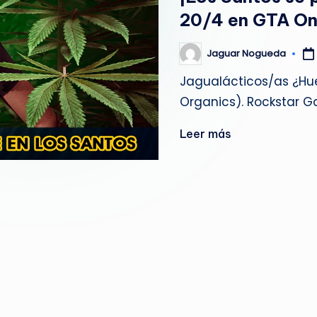
g
20/4 en GTA On
u
Jaguar Nogueda
Publicado
por
e
Jagualácticos/as ¿Hue
Organics). Rockstar G
d
a
Leer más