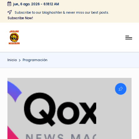
jue., 6 ago. 2026
-
6:18:12 AM
Saltar
Subscribe to our bloghashter & never miss our best posts.
Subscribe Now!
al
contenido
J
CONTENIDO
PARA
a
TODOS
Inicio
Programación
g
u
a
r
N
o
g
u