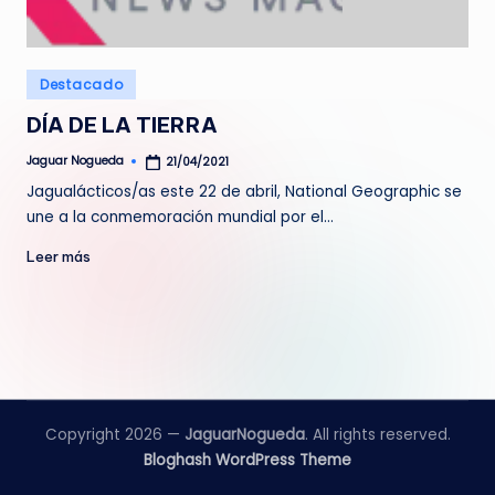
e
d
Publicado
Destacado
a
en
DÍA DE LA TIERRA
Jaguar Nogueda
21/04/2021
Publicado
por
Jagualácticos/as este 22 de abril, National Geographic se
une a la conmemoración mundial por el…
Leer más
Copyright 2026 —
JaguarNogueda
. All rights reserved.
Bloghash WordPress Theme