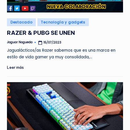
e
d
Publicado
Destacado
Tecnología y gadgets
a
en
RAZER & PUBG SE UNEN
Jaguar Nogueda
15/07/2023
Publicado
por
Jagualácticos/as Razer sabemos que es una marca en
estilo de vida gamer ya muy consolidada,…
Leer más