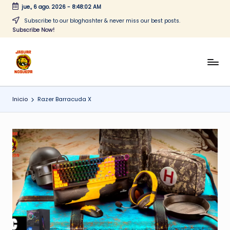
jue., 6 ago. 2026
-
8:48:02 AM
Saltar
Subscribe to our bloghashter & never miss our best posts.
Subscribe Now!
al
contenido
J
CONTENIDO
PARA
a
TODOS
Inicio
Razer Barracuda X
g
u
a
r
N
o
g
u