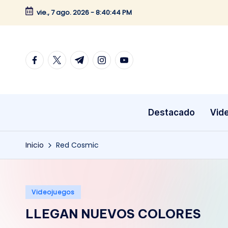
vie., 7 ago. 2026
-
8:40:44 PM
Saltar
al
contenido
facebook.com
twitter.com
t.me
instagram.com
youtube.com
Destacado
Vid
Inicio
Red Cosmic
Publicado
Videojuegos
en
LLEGAN NUEVOS COLORES