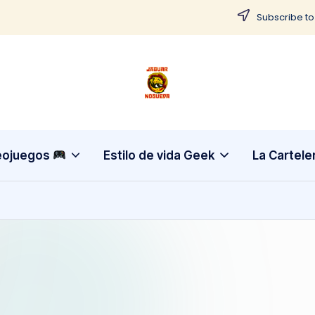
Subscribe to
J
CONTENIDO
PARA
a
TODOS
g
eojuegos
Estilo de vida Geek
La Cartele
u
a
r
N
o