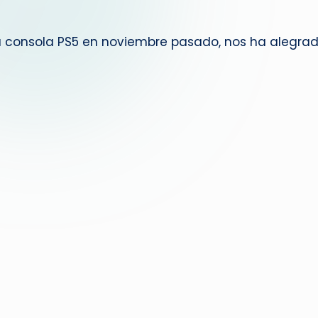
g
la consola PS5 en noviembre pasado, nos ha alegr
u
e
d
a