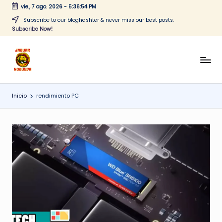
vie., 7 ago. 2026
-
5:36:54 PM
Saltar
Subscribe to our bloghashter & never miss our best posts.
Subscribe Now!
al
contenido
J
CONTENIDO
PARA
a
TODOS
Inicio
rendimiento PC
g
u
a
r
N
o
g
u