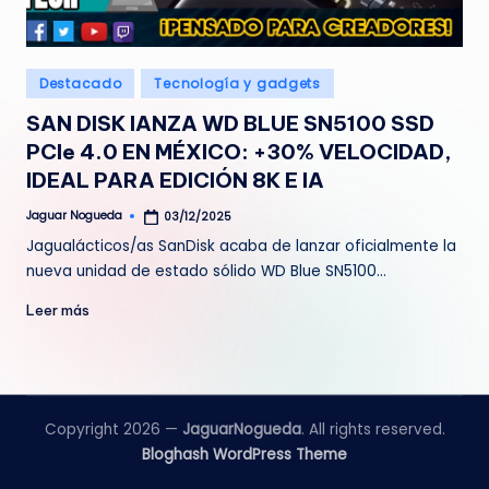
e
d
Publicado
Destacado
Tecnología y gadgets
a
en
SAN DISK lANZA WD BLUE SN5100 SSD
PCIe 4.0 EN MÉXICO: +30% VELOCIDAD,
IDEAL PARA EDICIÓN 8K E IA
Jaguar Nogueda
03/12/2025
Publicado
por
Jagualácticos/as SanDisk acaba de lanzar oficialmente la
nueva unidad de estado sólido WD Blue SN5100…
Leer más
Copyright 2026 —
JaguarNogueda
. All rights reserved.
Bloghash WordPress Theme