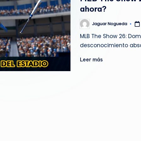
g
ahora?
u
Jaguar Nogueda
Publicado
por
e
MLB The Show 26: Dom
desconocimiento absol
d
a
Leer más