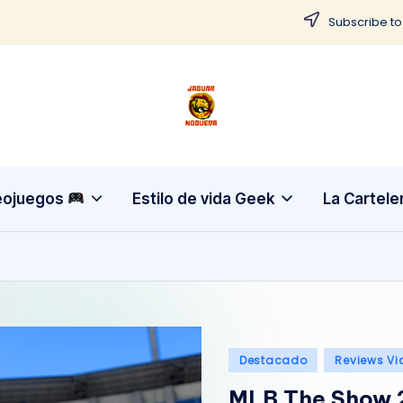
Subscribe to
J
CONTENIDO
PARA
a
TODOS
g
eojuegos
Estilo de vida Geek
La Cartele
u
a
r
N
Publicado
Destacado
Reviews Vi
o
en
MLB The Show 2