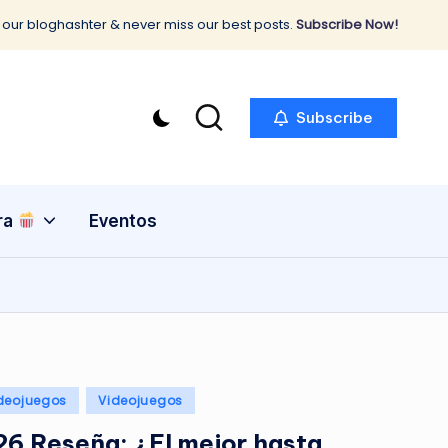
 our bloghashter & never miss our best posts.
Subscribe Now!
Subscribe
ra
Eventos
deojuegos
Videojuegos
6 Reseña: ¿El mejor hasta