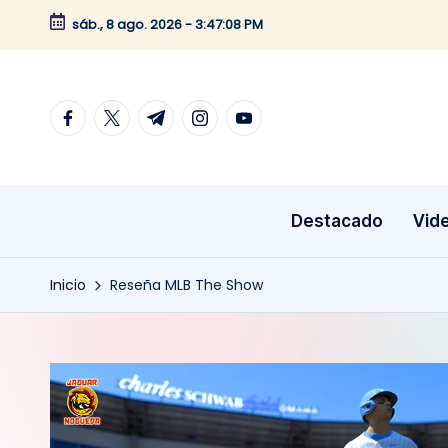
sáb., 8 ago. 2026
-
3:47:08 PM
Saltar
al
contenido
facebook.com
twitter.com
t.me
instagram.com
youtube.com
Destacado
Vid
Inicio
Reseña MLB The Show