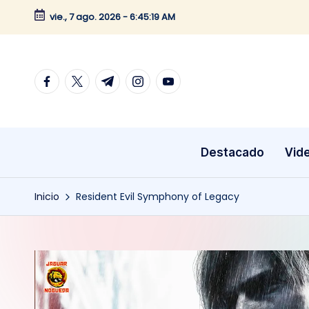
vie., 7 ago. 2026
-
6:45:19 AM
Saltar
al
contenido
facebook.com
twitter.com
t.me
instagram.com
youtube.com
Destacado
Vid
Inicio
Resident Evil Symphony of Legacy