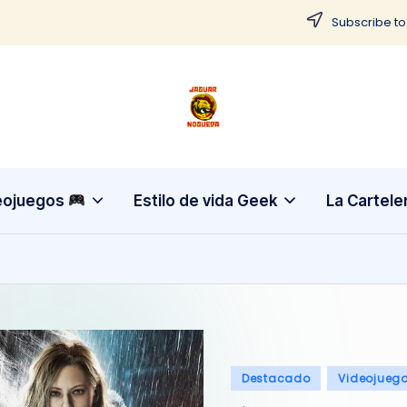
Subscribe to
J
CONTENIDO
PARA
a
TODOS
g
eojuegos
Estilo de vida Geek
La Cartele
u
a
r
N
Publicado
Destacado
Videojueg
o
en