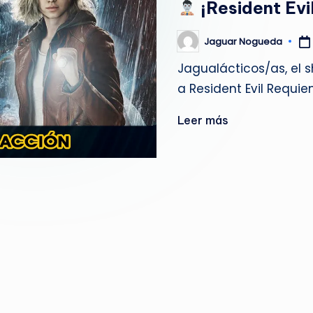
¡Resident Evi
g
u
Jaguar Nogueda
Publicado
por
Jagualácticos/as, el 
e
a Resident Evil Requie
d
Leer más
a