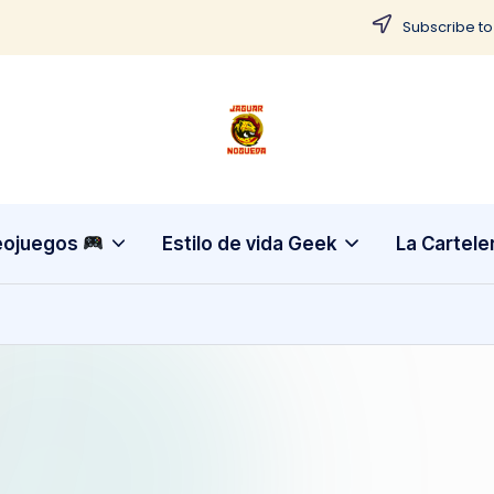
Subscribe to
J
CONTENIDO
PARA
a
TODOS
g
eojuegos
Estilo de vida Geek
La Cartele
u
a
r
N
o