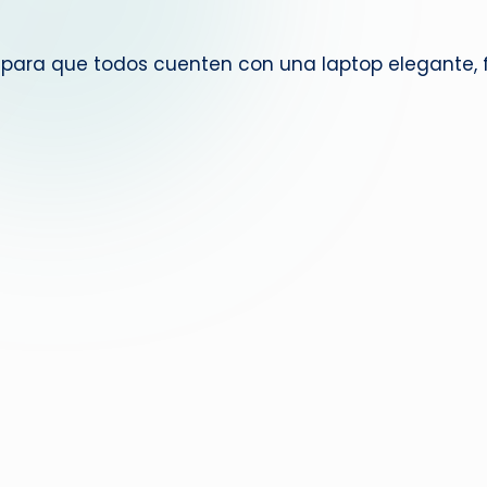
g
para que todos cuenten con una laptop elegante,
u
e
d
a