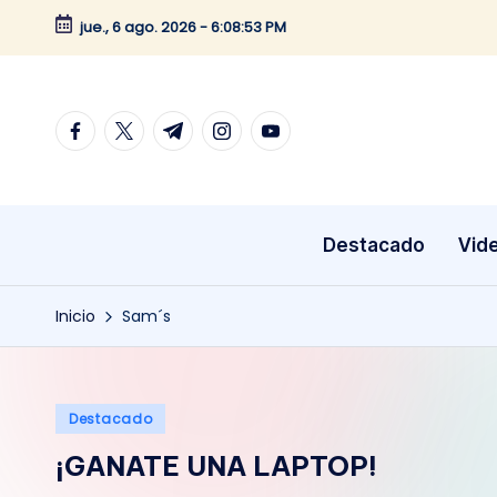
jue., 6 ago. 2026
-
6:08:53 PM
Saltar
al
contenido
facebook.com
twitter.com
t.me
instagram.com
youtube.com
Destacado
Vid
Inicio
Sam´s
Publicado
Destacado
en
¡GANATE UNA LAPTOP!