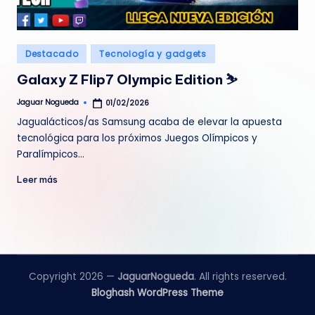
e
d
Publicado
Destacado
Tecnología y gadgets
a
en
Galaxy Z Flip7 Olympic Edition ⛷️
Jaguar Nogueda
01/02/2026
Publicado
por
Jagualácticos/as Samsung acaba de elevar la apuesta
tecnológica para los próximos Juegos Olímpicos y
Paralímpicos…
Leer más
Copyright 2026 —
JaguarNogueda
. All rights reserved.
Bloghash WordPress Theme