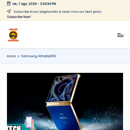
vie., 7 ago. 2026
-
3:04:24 PM
Saltar
Subscribe to our bloghashter & never miss our best posts.
Subscribe Now!
al
contenido
J
CONTENIDO
PARA
a
TODOS
Inicio
Samsung Athlete365
g
u
a
r
N
o
g
u