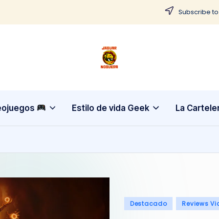
Subscribe to
J
CONTENIDO
PARA
a
TODOS
g
eojuegos
Estilo de vida Geek
La Cartele
u
a
r
N
Publicado
Destacado
Reviews Vi
o
en