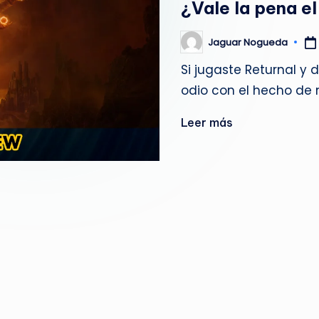
¿Vale la pena e
g
u
Jaguar Nogueda
Publicado
por
Si jugaste Returnal y
e
odio con el hecho de 
d
Leer más
a