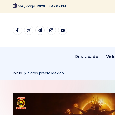
vie., 7 ago. 2026
-
3:42:02 PM
Saltar
al
contenido
facebook.com
twitter.com
t.me
instagram.com
youtube.com
Destacado
Vid
Inicio
Saros precio México