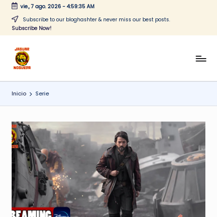
vie., 7 ago. 2026
-
4:59:36 AM
Saltar
Subscribe to our bloghashter & never miss our best posts.
Subscribe Now!
al
contenido
J
CONTENIDO
PARA
a
TODOS
Inicio
Serie
g
u
a
r
N
o
g
u