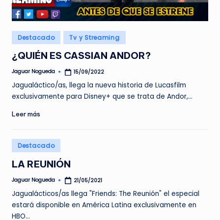
e
d
Publicado
Destacado
Tv y Streaming
a
en
¿QUIÉN ES CASSIAN ANDOR?
Jaguar Nogueda
15/09/2022
Publicado
por
Jagualáctico/as, llega la nueva historia de Lucasfilm
exclusivamente para Disney+ que se trata de Andor,…
Leer más
Publicado
Destacado
en
LA REUNIÓN
Jaguar Nogueda
21/05/2021
Publicado
por
Jagualácticos/as llega "Friends: The Reunión" el especial
estará disponible en América Latina exclusivamente en
HBO…