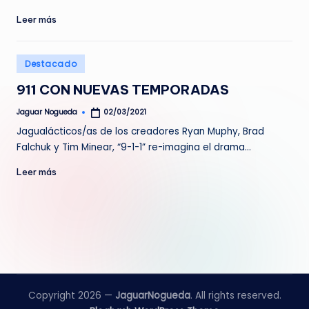
Leer más
Publicado
Destacado
en
911 CON NUEVAS TEMPORADAS
Jaguar Nogueda
02/03/2021
Publicado
por
Jagualácticos/as de los creadores Ryan Muphy, Brad
Falchuk y Tim Minear, “9-1-1” re-imagina el drama…
Leer más
Copyright 2026 —
JaguarNogueda
. All rights reserved.