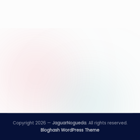
e
d
a
Copyright 2026 —
JaguarNogueda
. All rights reserved.
Bloghash WordPress Theme