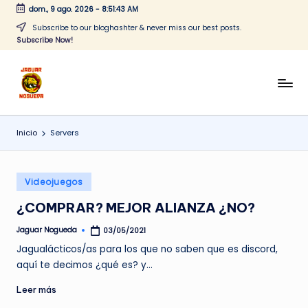
dom., 9 ago. 2026
-
8:51:43 AM
Saltar
Subscribe to our bloghashter & never miss our best posts.
Subscribe Now!
al
contenido
J
CONTENIDO
PARA
a
TODOS
Inicio
Servers
g
u
Publicado
a
Videojuegos
en
r
¿COMPRAR? MEJOR ALIANZA ¿NO?
N
Jaguar Nogueda
03/05/2021
Publicado
por
o
Jagualácticos/as para los que no saben que es discord,
aquí te decimos ¿qué es? y…
g
Leer más
u