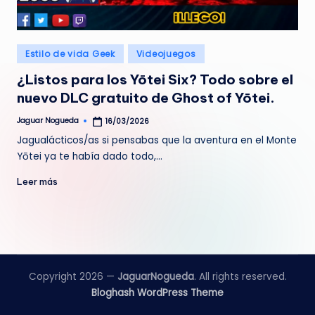
e
d
Publicado
Estilo de vida Geek
Videojuegos
a
en
¿Listos para los Yōtei Six? Todo sobre el
nuevo DLC gratuito de Ghost of Yōtei.
Jaguar Nogueda
16/03/2026
Publicado
por
Jagualácticos/as si pensabas que la aventura en el Monte
Yōtei ya te había dado todo,…
Leer más
Copyright 2026 —
JaguarNogueda
. All rights reserved.
Bloghash WordPress Theme