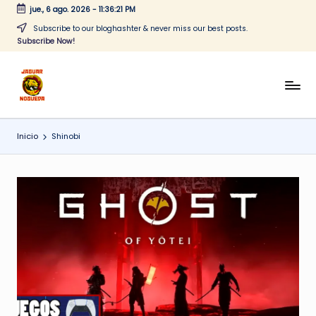
jue., 6 ago. 2026
-
11:36:21 PM
Saltar
Subscribe to our bloghashter & never miss our best posts.
Subscribe Now!
al
contenido
J
CONTENIDO
PARA
a
TODOS
Inicio
Shinobi
g
u
a
r
N
o
g
u