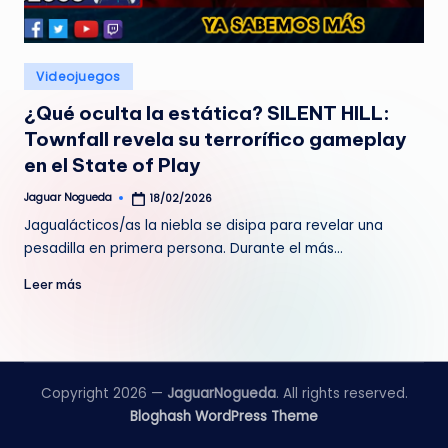
e
d
Publicado
Videojuegos
a
en
¿Qué oculta la estática? SILENT HILL:
Townfall revela su terrorífico gameplay
en el State of Play
Jaguar Nogueda
18/02/2026
Publicado
por
Jagualácticos/as la niebla se disipa para revelar una
pesadilla en primera persona. Durante el más…
Leer más
Copyright 2026 —
JaguarNogueda
. All rights reserved.
Bloghash WordPress Theme