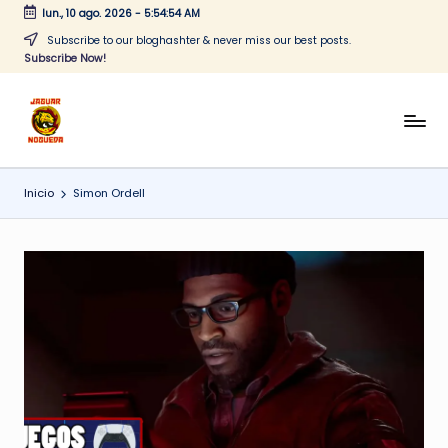
lun., 10 ago. 2026
-
5:54:54 AM
Saltar
Subscribe to our bloghashter & never miss our best posts.
Subscribe Now!
al
contenido
J
CONTENIDO
PARA
a
TODOS
Inicio
Simon Ordell
g
u
a
r
N
o
g
u