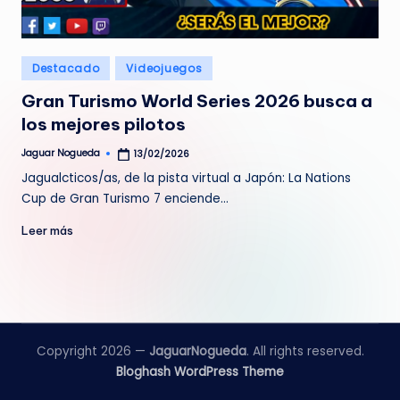
e
d
Publicado
Destacado
Videojuegos
a
en
Gran Turismo World Series 2026 busca a
los mejores pilotos
Jaguar Nogueda
13/02/2026
Publicado
por
Jagualcticos/as, de la pista virtual a Japón: La Nations
Cup de Gran Turismo 7 enciende…
Leer más
Copyright 2026 —
JaguarNogueda
. All rights reserved.
Bloghash WordPress Theme