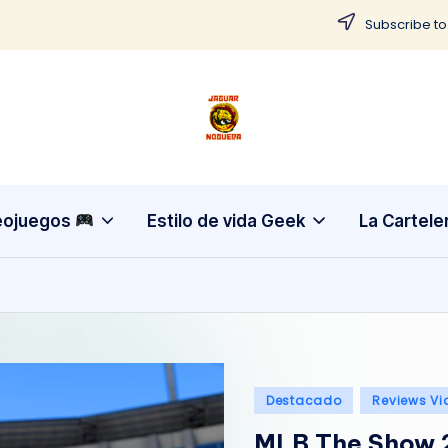
Subscribe to
J
CONTENIDO
PARA
a
TODOS
g
eojuegos
Estilo de vida Geek
La Cartele
u
a
r
N
Publicado
Destacado
Reviews Vi
o
en
MLB The Show 2