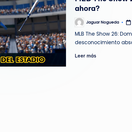
g
ahora?
u
Jaguar Nogueda
Publicado
por
e
MLB The Show 26: Dom
desconocimiento absol
d
a
Leer más