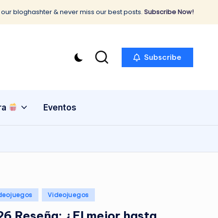
 our bloghashter & never miss our best posts.
Subscribe Now!
Subscribe
ra
Eventos
deojuegos
Videojuegos
6 Reseña: ¿El mejor hasta