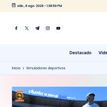
sáb., 8 ago. 2026
-
1:38:59 PM
Saltar
al
contenido
facebook.com
twitter.com
t.me
instagram.com
youtube.com
Destacado
Vid
Inicio
Simuladores deportivos