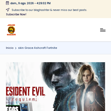
dom., 9 ago. 2026
-
4:29:02 PM
Saltar
Subscribe to our bloghashter & never miss our best posts.
Subscribe Now!
al
contenido
J
CONTENIDO
PARA
a
TODOS
Inicio
skin Grace Ashcroft Fortnite
g
u
a
r
N
o
g
u