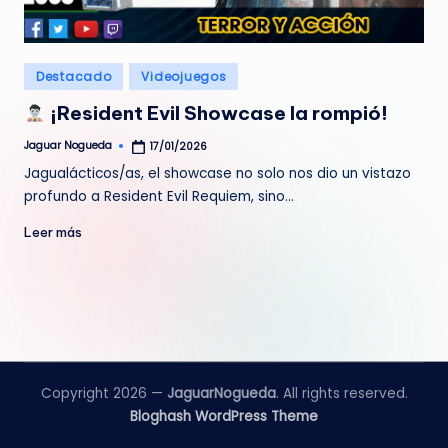
e
d
Publicado
Destacado
Videojuegos
a
en
¡Resident Evil Showcase la rompió!
Jaguar Nogueda
17/01/2026
Publicado
por
Jagualácticos/as, el showcase no solo nos dio un vistazo
profundo a Resident Evil Requiem, sino…
Leer más
Copyright 2026 —
JaguarNogueda
. All rights reserved.
Bloghash WordPress Theme