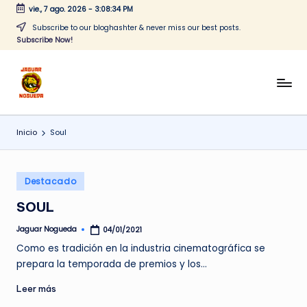
vie., 7 ago. 2026
-
3:08:34 PM
Saltar
Subscribe to our bloghashter & never miss our best posts.
Subscribe Now!
al
contenido
J
CONTENIDO
PARA
a
TODOS
Inicio
Soul
g
u
Publicado
a
Destacado
en
r
SOUL
N
Jaguar Nogueda
04/01/2021
Publicado
por
o
Como es tradición en la industria cinematográfica se
prepara la temporada de premios y los…
g
Leer más
u