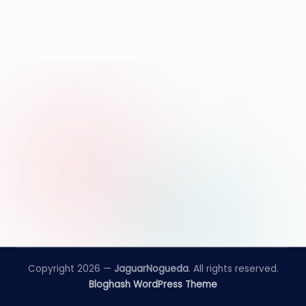
e
d
a
Copyright 2026 —
JaguarNogueda
. All rights reserved.
Bloghash WordPress Theme