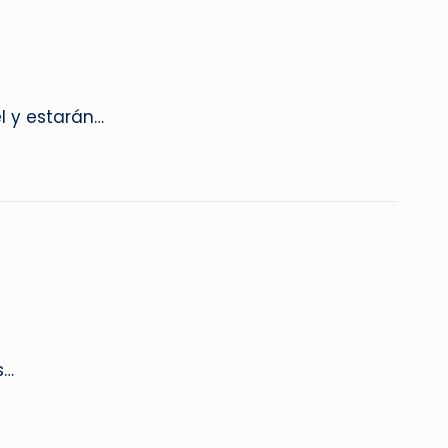
l y estarán…
s…