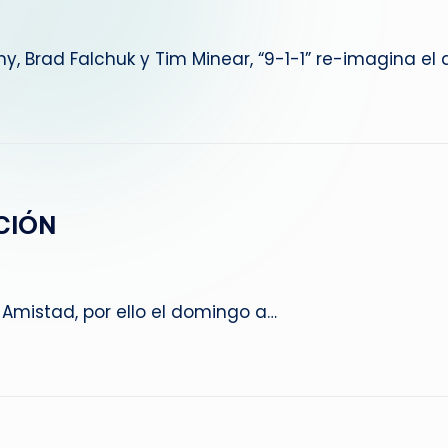
g
, Brad Falchuk y Tim Minear, “9-1-1” re-imagina el
u
e
d
a
CIÓN
 Amistad, por ello el domingo a…