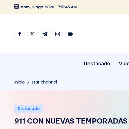
dom., 9 ago. 2026
-
7:51:46 AM
Saltar
al
contenido
facebook.com
twitter.com
t.me
instagram.com
youtube.com
Destacado
Vid
Inicio
star channel
Publicado
Destacado
en
911 CON NUEVAS TEMPORADAS