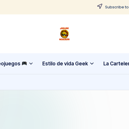
Subscribe to
J
CONTENIDO
PARA
a
TODOS
g
eojuegos
Estilo de vida Geek
La Cartele
u
a
r
N
o