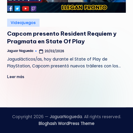
e
d
Publicado
Videojuegos
a
en
Capcom presento Resident Requiem y
Pragmata en State Of Play
Jaguar Nogueda
20/02/2026
Publicado
por
Jagualácticos/as, hoy durante el State of Play de
PlayStation, Capcom presentó nuevos tráileres con los…
Leer más
Copyright 2026 —
JaguarNogueda
. All rights reserved.
Bloghash WordPress Theme