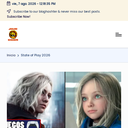
vie., 7 ago. 2026
-
12:18:35 PM
Saltar
Subscribe to our bloghashter & never miss our best posts.
Subscribe Now!
al
contenido
J
CONTENIDO
PARA
a
TODOS
Inicio
State of Play 2026
g
u
a
r
N
o
g
u