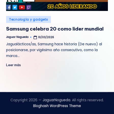
e
d
Publicado
Tecnología y gadgets
a
en
Samsung celebra 20 como lider mundial
Jaguar Nogueda
10/03/2026
Publicado
por
Jagualácticos/as, Samsung hace historia (De nuevo) al
posicionarse, por vigésimo año consecutivo, como la
marca…
Leer más
Copyright 2026 —
JaguarNogueda
. All rights reserved.
Bloghash WordPress Theme