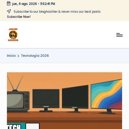
jue., 6 ago. 2026
-
11:52:41 PM
Saltar
Subscribe to our bloghashter & never miss our best posts.
Subscribe Now!
al
contenido
J
CONTENIDO
PARA
a
TODOS
Inicio
Tecnología 2026
g
u
a
r
N
o
g
u