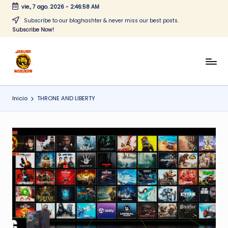
vie., 7 ago. 2026
-
2:46:58 AM
Saltar
Subscribe to our bloghashter & never miss our best posts.
Subscribe Now!
al
contenido
J
CONTENIDO
PARA
a
TODOS
Inicio
THRONE AND LIBERTY
g
u
a
r
N
o
g
u