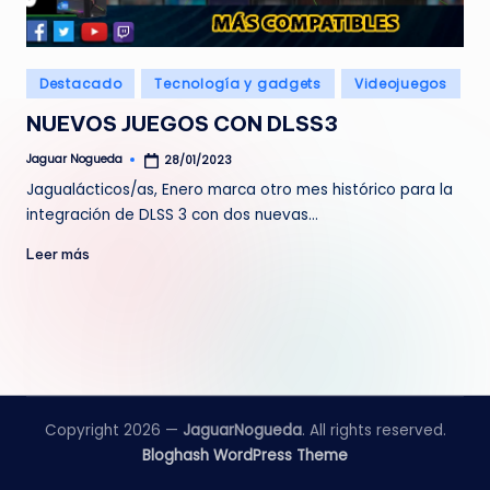
e
d
Publicado
Destacado
Tecnología y gadgets
Videojuegos
a
en
NUEVOS JUEGOS CON DLSS3
Jaguar Nogueda
28/01/2023
Publicado
por
Jagualácticos/as, Enero marca otro mes histórico para la
integración de DLSS 3 con dos nuevas…
Leer más
Copyright 2026 —
JaguarNogueda
. All rights reserved.
Bloghash WordPress Theme