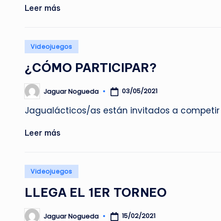
Leer más
Publicado
Videojuegos
en
¿CÓMO PARTICIPAR?
03/05/2021
Jaguar Nogueda
Publicado
por
Jagualácticos/as están invitados a competir
Leer más
Publicado
Videojuegos
en
LLEGA EL 1ER TORNEO
15/02/2021
Jaguar Nogueda
Publicado