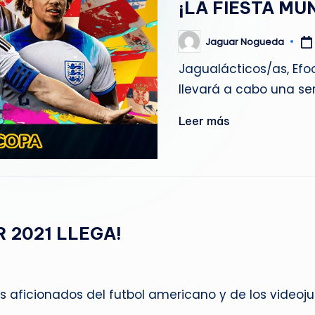
¡LA FIESTA MU
g
u
Jaguar Nogueda
Publicado
por
Jagualácticos/as, Efo
e
llevará a cabo una se
d
Leer más
a
 2021 LLEGA!
os aficionados del futbol americano y de los videoj