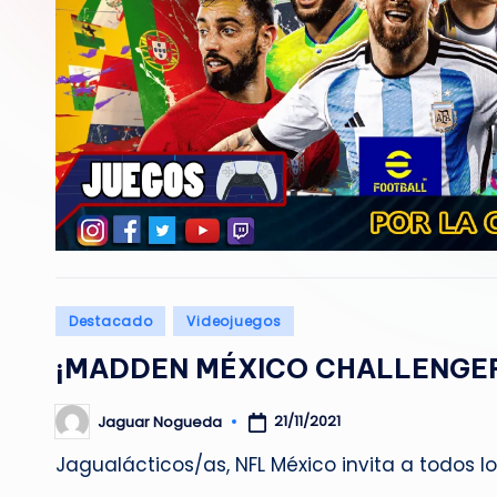
Publicado
Destacado
Videojuegos
en
¡MADDEN MÉXICO CHALLENGER
21/11/2021
Jaguar Nogueda
Publicado
por
Jagualácticos/as, NFL México invita a todos l