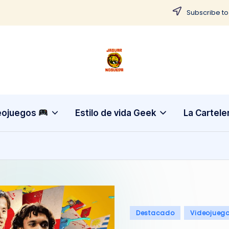
Subscribe to
J
CONTENIDO
PARA
a
TODOS
g
eojuegos
Estilo de vida Geek
La Cartele
u
a
r
N
Publicado
Destacado
Videojueg
o
en