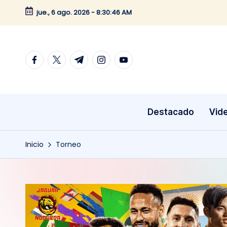
jue., 6 ago. 2026
-
8:30:46 AM
Saltar
al
contenido
facebook.com
twitter.com
t.me
instagram.com
youtube.com
Destacado
Vid
Inicio
Torneo