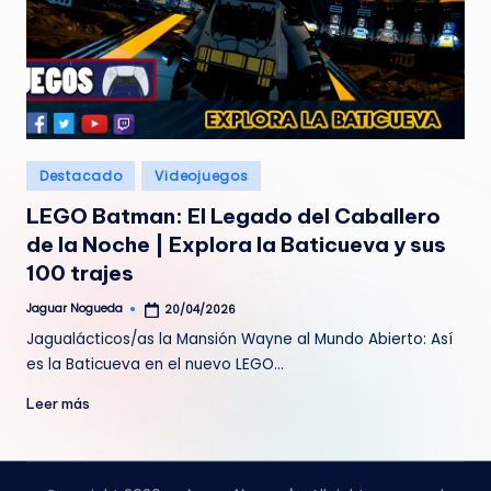
Publicado
Destacado
Videojuegos
en
LEGO Batman: El Legado del Caballero
de la Noche | Explora la Baticueva y sus
100 trajes
Jaguar Nogueda
20/04/2026
Publicado
por
Jagualácticos/as la Mansión Wayne al Mundo Abierto: Así
es la Baticueva en el nuevo LEGO…
Leer más