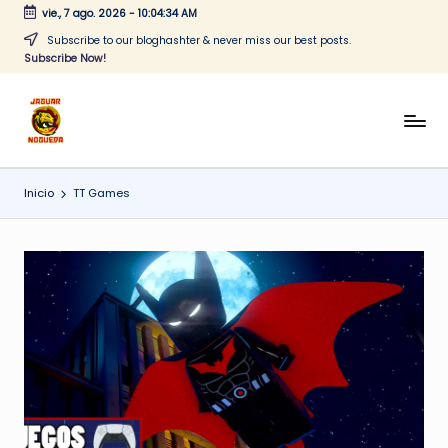
vie., 7 ago. 2026
-
10:04:34 AM
Saltar
Subscribe to our bloghashter & never miss our best posts.
Subscribe Now!
al
contenido
J
CONTENIDO
PARA
a
TODOS
Inicio
TT Games
g
u
a
r
N
o
g
u