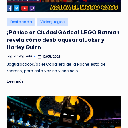
e
d
Publicado
Destacado
Videojuegos
a
en
¡Pánico en Ciudad Gótica! LEGO Batman
revela cómo desbloquear al Joker y
Harley Quinn
Jaguar Nogueda
12/05/2026
Publicado
por
Jagualácticos/as el Caballero de la Noche está de
regreso, pero esta vez no viene solo...…
Leer más