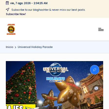
vie., 7 ago. 2026
-
2:04:25 AM
Saltar
Subscribe to our bloghashter & never miss our best posts.
Subscribe Now!
al
contenido
J
CONTENIDO
PARA
a
TODOS
Inicio
Universal Holiday Parade
g
u
a
r
N
o
g
u