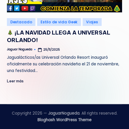
e
d
Publicado
Destacado
Estilo de vida Geek
Viajes
a
en
¡LA NAVIDAD LLEGA A UNIVERSAL
ORLANDO!
Jaguar Nogueda
25/11/2025
Publicado
por
Jagualácticos/as Universal Orlando Resort inauguró
oficialmente su celebración navideña el 21 de noviembre,
una festividad…
Leer más
Copyright 2026 —
JaguarNogueda
. All rights reserved.
Bloghash WordPress Theme