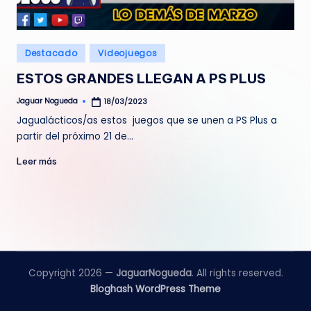
e
d
Publicado
Destacado
Videojuegos
a
en
ESTOS GRANDES LLEGAN A PS PLUS
Jaguar Nogueda
18/03/2023
Publicado
por
Jagualácticos/as estos juegos que se unen a PS Plus a
partir del próximo 21 de…
Leer más
Copyright 2026 —
JaguarNogueda
. All rights reserved.
Bloghash WordPress Theme