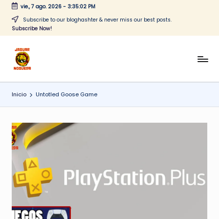
vie., 7 ago. 2026
-
3:35:02 PM
Saltar
Subscribe to our bloghashter & never miss our best posts.
Subscribe Now!
al
contenido
J
CONTENIDO
PARA
a
TODOS
Inicio
Untotled Goose Game
g
u
a
r
N
o
g
u