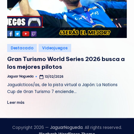
Publicado
Destacado
Videojuegos
en
Gran Turismo World Series 2026 busca a
los mejores pilotos
Jaguar Nogueda
13/02/2026
Publicado
por
Jagualcticos/as, de la pista virtual a Japón: La Nations
Cup de Gran Turismo 7 enciende…
Leer más
Copyright 2026 —
JaguarNogueda
. All rights reserved.