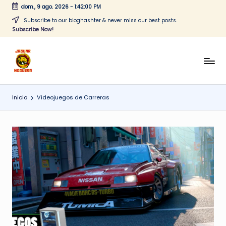
dom., 9 ago. 2026
-
1:42:00 PM
Saltar
Subscribe to our bloghashter & never miss our best posts.
Subscribe Now!
al
contenido
J
CONTENIDO
PARA
a
TODOS
Inicio
Videojuegos de Carreras
g
u
a
r
N
o
g
u