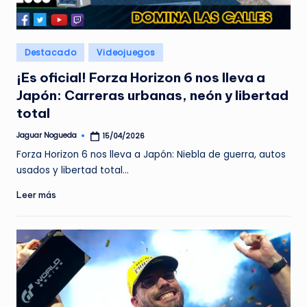
e
d
Publicado
Destacado
Videojuegos
a
en
¡Es oficial! Forza Horizon 6 nos lleva a
Japón: Carreras urbanas, neón y libertad
total
Jaguar Nogueda
15/04/2026
Publicado
por
Forza Horizon 6 nos lleva a Japón: Niebla de guerra, autos
usados y libertad total…
Leer más