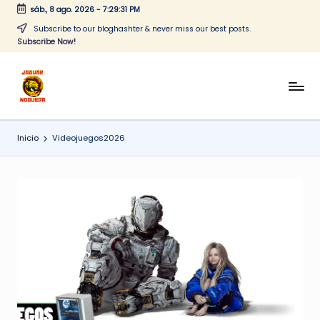
sáb., 8 ago. 2026
-
7:29:31 PM
Saltar
Subscribe to our bloghashter & never miss our best posts.
Subscribe Now!
al
contenido
J
CONTENIDO
PARA
a
TODOS
Inicio
Videojuegos2026
g
u
a
r
N
o
g
u