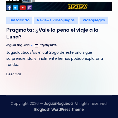
e
d
Publicado
Destacado
Reviews Videojuegos
Videojuegos
a
en
Pragmata: ¿Vale la pena el viaje a la
Luna?
Jaguar Nogueda
07/05/2026
Publicado
por
Jagualácticos/as el catálogo de este año sigue
sorprendiendo, y finalmente hemos podido explorar a
fondo…
Leer más
Copyright 2026 —
JaguarNogueda
. All rights reserved.
Bloghash WordPress Theme