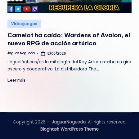
e
d
Publicado
Videojuegos
a
en
Camelot ha caído: Wardens of Avalon, el
nuevo RPG de acción artúrico
Jaguar Nogueda
12/06/2026
Publicado
por
Jagualácticos/as la mitología del Rey Arturo recibe un giro
oscuro y cooperativo. La distribuidora The…
Leer más
Copyright 2026 —
JaguarNogueda
. All rights reserved.
Bloghash WordPress Theme