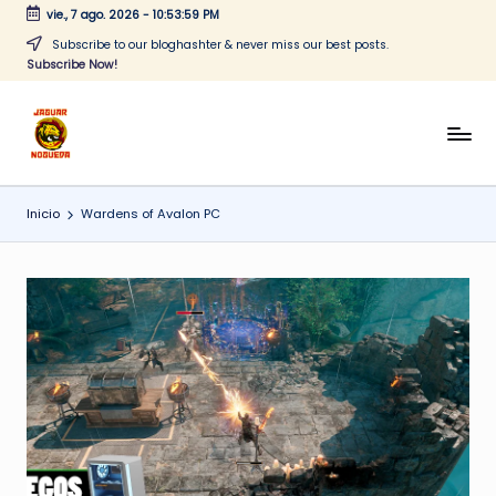
vie., 7 ago. 2026
-
10:53:59 PM
Saltar
Subscribe to our bloghashter & never miss our best posts.
Subscribe Now!
al
contenido
J
CONTENIDO
PARA
a
TODOS
Inicio
Wardens of Avalon PC
g
u
a
r
N
o
g
u