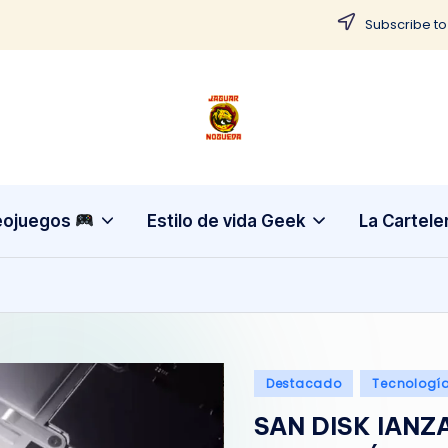
Subscribe to
J
CONTENIDO
PARA
a
TODOS
g
eojuegos
Estilo de vida Geek
La Cartele
u
a
r
Publicado
N
Destacado
Tecnologí
en
SAN DISK lANZ
o