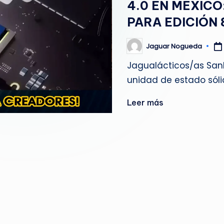
4.0 EN MÉXICO
g
PARA EDICIÓN 8
u
Jaguar Nogueda
Publicado
e
por
Jagualácticos/as SanD
d
unidad de estado sól
a
Leer más