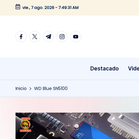
vie., 7 ago. 2026
-
7:49:31 AM
Saltar
al
contenido
facebook.com
twitter.com
t.me
instagram.com
youtube.com
Destacado
Vid
Inicio
WD Blue SN5100