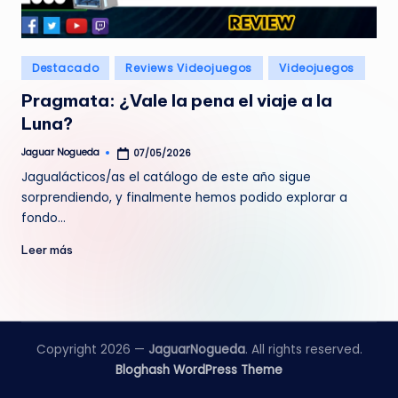
e
d
Publicado
Destacado
Reviews Videojuegos
Videojuegos
a
en
Pragmata: ¿Vale la pena el viaje a la
Luna?
Jaguar Nogueda
07/05/2026
Publicado
por
Jagualácticos/as el catálogo de este año sigue
sorprendiendo, y finalmente hemos podido explorar a
fondo…
Leer más
Copyright 2026 —
JaguarNogueda
. All rights reserved.
Bloghash WordPress Theme