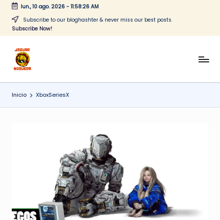
lun., 10 ago. 2026
-
11:58:26 AM
Saltar
Subscribe to our bloghashter & never miss our best posts.
Subscribe Now!
al
contenido
J
CONTENIDO
PARA
a
TODOS
Inicio
XboxSeriesX
g
u
a
r
N
o
g
u