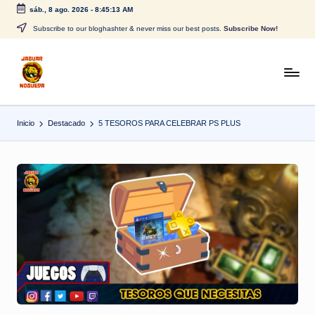
sáb., 8 ago. 2026
-
8:45:14 AM
Saltar
Subscribe to our bloghashter & never miss our best posts.
Subscribe Now!
al
contenido
J
CONTENIDO
PARA
a
TODOS
Inicio
Destacado
5 TESOROS PARA CELEBRAR PS PLUS
g
u
a
r
N
o
g
u