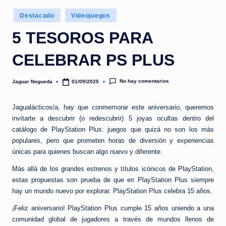
e
Publicado
d
Destacado
Videojuegos
en
a
5 TESOROS PARA
CELEBRAR PS PLUS
No hay comentarios
Jaguar Nogueda
01/09/2025
Publicado
por
Jagualácticos/a, hay que conmemorar este aniversario, queremos
invitarte a descubrir (o redescubrir) 5 joyas ocultas dentro del
catálogo de PlayStation Plus: juegos que quizá no son los más
populares, pero que prometen horas de diversión y experiencias
únicas para quienes buscan algo nuevo y diferente.
Más allá de los grandes estrenos y títulos icónicos de PlayStation,
estas propuestas son prueba de que en PlayStation Plus siempre
hay un mundo nuevo por explorar. PlayStation Plus celebra 15 años.
¡Feliz aniversario! PlayStation Plus cumple 15 años uniendo a una
comunidad global de jugadores a través de mundos llenos de