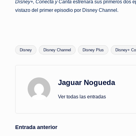
Disney+, Conecta y Canta
estrenará sus primeros dos ep
vistazo del primer episodio por Disney Channel.
Disney
Disney Channel
Disney Plus
Disney+ Co
Etiquetas:
Jaguar Nogueda
Ver todas las entradas
Navegación
Entrada anterior