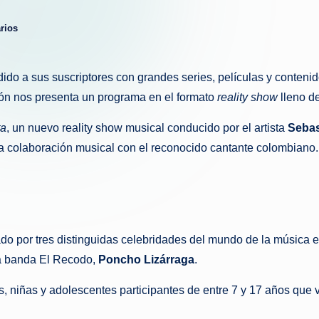
g
rios
u
e
ido a sus suscriptores con grandes series, películas y contenid
sión nos presenta un programa en el formato
reality show
lleno d
d
ta
, un nuevo reality show musical conducido por el artista
Sebas
a
a colaboración musical con el reconocido cantante colombiano.
do por tres distinguidas celebridades del mundo de la música e
 la banda El Recodo,
Poncho Lizárraga
.
, niñas y adolescentes participantes de entre 7 y 17 años que 