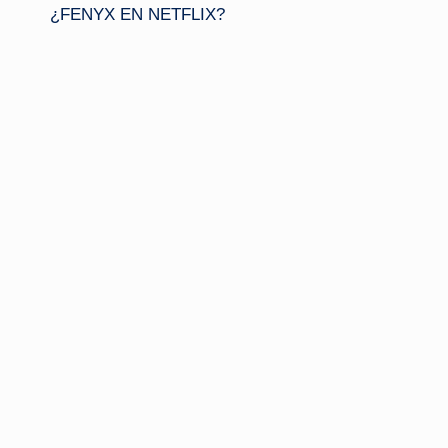
¿FENYX EN NETFLIX?
de
entradas