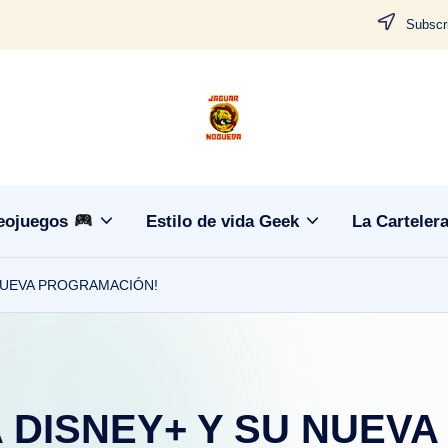
Subscri
J
CONTENIDO
PARA
a
TODOS
g
eojuegos
Estilo de vida Geek
La Carteler
u
 NUEVA PROGRAMACIÓN!
a
r
N
A DISNEY+ Y SU NUEV
o