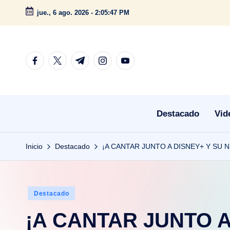
jue., 6 ago. 2026
-
2:05:47 PM
Saltar
al
contenido
facebook.com
twitter.com
t.me
instagram.com
youtube.com
Destacado
Vid
Inicio
Destacado
¡A CANTAR JUNTO A DISNEY+ Y SU
Publicado
Destacado
en
¡A CANTAR JUNTO 