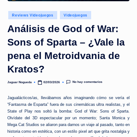
e
d
Publicado
Reviews Videojuegos
Videojuegos
a
en
Análisis de God of War:
Sons of Sparta – ¿Vale la
pena el Metroidvania de
Kratos?
No hay comentarios
Jaguar Nogueda
02/03/2026
Publicado
por
Jagualácticos/as, llevábamos años imaginando cómo se vería el
“Fantasma de Esparta” fuera de sus cinemáticas ultra realistas, y el
State of Play nos soltó la bomba: God of War: Sons of Sparta.
Olvídate del 3D espectacular por un momento; Santa Monica y
Mega Cat Studios se aliaron para darnos un viaje al pasado, tanto en
historia como en estética, con un estilo pixel art que grita nostalgia y