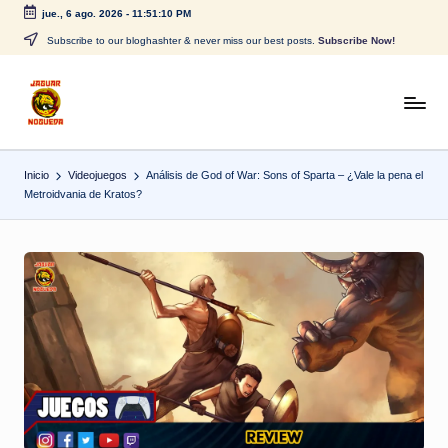
jue., 6 ago. 2026
-
11:51:11 PM
Saltar
Subscribe to our bloghashter & never miss our best posts.
Subscribe Now!
al
contenido
J
CONTENIDO
PARA
a
TODOS
Inicio
Videojuegos
Análisis de God of War: Sons of Sparta – ¿Vale la pena el
g
Metroidvania de Kratos?
u
a
r
N
o
g
u