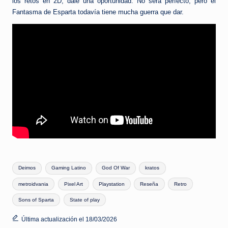
los retos en 2D, dale una oportunidad. No será perfecto, pero el
Fantasma de Esparta todavía tiene mucha guerra que dar.
Etiquetas:
Deimos
Gaming Latino
God Of War
kratos
metroidvania
Pixel Art
Playstation
Reseña
Retro
Sons of Sparta
State of play
Última actualización el 18/03/2026