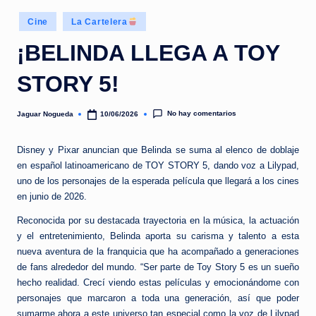
e
Publicado
d
Cine
La Cartelera
en
a
¡BELINDA LLEGA A TOY
STORY 5!
No hay comentarios
Jaguar Nogueda
10/06/2026
Publicado
por
Disney y Pixar anuncian que Belinda se suma al elenco de doblaje
en español latinoamericano de TOY STORY 5, dando voz a Lilypad,
uno de los personajes de la esperada película que llegará a los cines
en junio de 2026.
Reconocida por su destacada trayectoria en la música, la actuación
y el entretenimiento, Belinda aporta su carisma y talento a esta
nueva aventura de la franquicia que ha acompañado a generaciones
de fans alrededor del mundo. “Ser parte de Toy Story 5 es un sueño
hecho realidad. Crecí viendo estas películas y emocionándome con
personajes que marcaron a toda una generación, así que poder
sumarme ahora a este universo tan especial como la voz de Lilypad