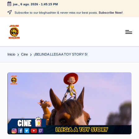
jue., 6 ago. 2026
-
1:45:15 PM
Saltar
Subscribe to our bloghashter & never miss our best posts.
Subscribe Now!
al
contenido
J
CONTENIDO
PARA
a
TODOS
Inicio
Cine
¡BELINDA LLEGA A TOY STORY 5!
g
u
a
r
N
o
g
u