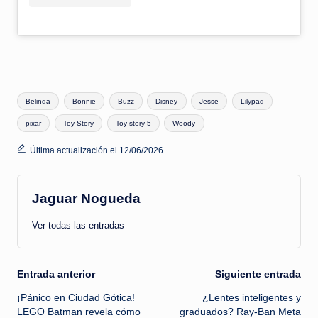
Etiquetas:
Belinda
Bonnie
Buzz
Disney
Jesse
Lilypad
pixar
Toy Story
Toy story 5
Woody
Última actualización el 12/06/2026
Jaguar Nogueda
Ver todas las entradas
Navegación
Entrada anterior
Siguiente entrada
¡Pánico en Ciudad Gótica!
¿Lentes inteligentes y
de
LEGO Batman revela cómo
graduados? Ray-Ban Meta